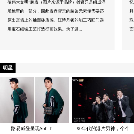
敬伟大文明”腕表（图片来源于品牌）雄狮只是组成浮
忆
雕檐壁的一部分，因此表盘背景的装饰元素便需要还
释
原出宫墙上的釉面砖质感。江诗丹顿的能工巧匠们选
珠
用宝石细镶工艺打造壁画效果。为了进...
面
好
明星
路易威登呈现Soft T
90年代的港片男神，个个