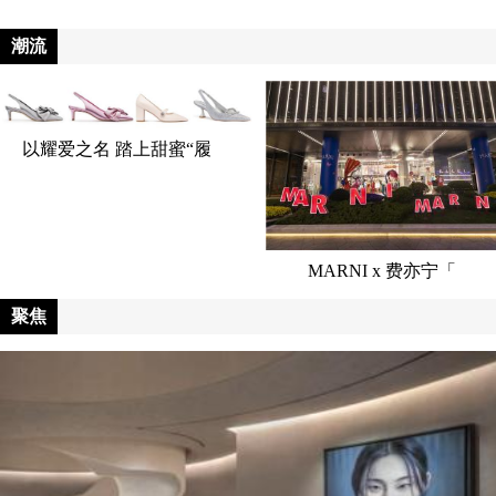
潮流
以耀爱之名 踏上甜蜜“履
MARNI x 费亦宁「
聚焦