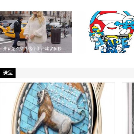
Bio-E × 娜扎共赴品牌“瓷光奇旅
开春怎么穿？这个组合建议多抄
AAPE × 蓝精灵联名系列
珠宝